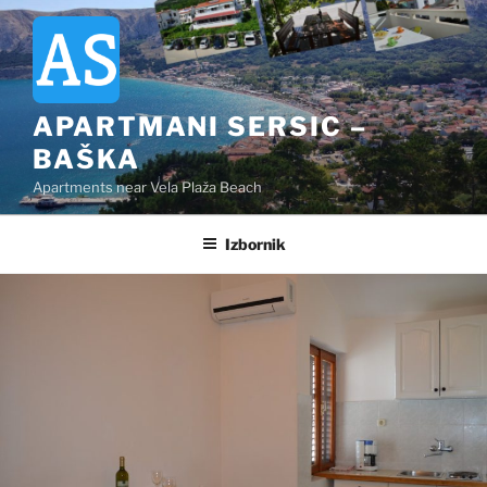
Preskoči
na
sadržaj
APARTMANI SERSIC –
BAŠKA
Apartments near Vela Plaža Beach
Izbornik